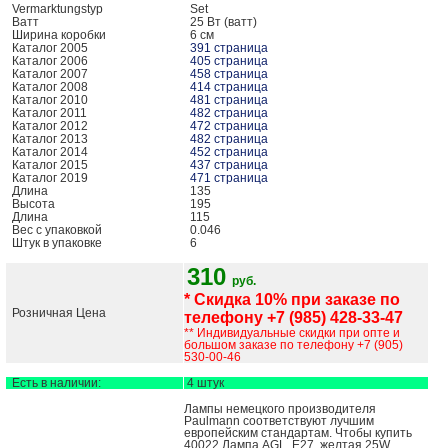
Vermarktungstyp
Set
Ватт
25 Вт (ватт)
Ширина коробки
6 см
Каталог 2005
391 страница
Каталог 2006
405 страница
Каталог 2007
458 страница
Каталог 2008
414 страница
Каталог 2010
481 страница
Каталог 2011
482 страница
Каталог 2012
472 страница
Каталог 2013
482 страница
Каталог 2014
452 страница
Каталог 2015
437 страница
Каталог 2019
471 страница
Длина
135
Высота
195
Длина
115
Вес с упаковкой
0.046
Штук в упаковке
6
310
руб.
* Скидка 10% при заказе по
Розничная Цена
телефону +7 (985) 428-33-47
** Индивидуальные скидки при опте и
большом заказе по телефону +7 (905)
530-00-46
Есть в наличии:
4 штук
Лампы немецкого производителя
Paulmann соответствуют лучшим
европейским стандартам. Чтобы купить
40022 Лампа AGL, E27, желтая 25W ,