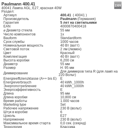
Paulmann 400.41
40041 Лампа AGL, E27, красная 40W
Раздел:
Артикул
400.41
( 40041 )
Производитель
Paulmann
(Германия)
Гарантия
5 лет на светильники
EAN
4000870400418
⌀ Диаметр стекла
55 мм
Число компонентов
1x
Bauform
Standardform
Срок службы
1000 часов
Номинальная мощность
40 Вт (ватт)
Световой поток
2 лм (люмен)
Цвет
Красный
Комплектация
40 Вт (ватт)
Высота коробки
6,200 см
Диаметр
55 мм
Размер
H: 95 мм
Для диммеров типа R (для ламп на
Диммирование
220 Вольт)
Energieeffizienzklasse (A++ bis E)
E
Energieverbrauch
40 kWh_1000h
Энергопотребление
40 kWh_1000h
Энергоэффективность
E
Длина
95 мм
Длина коробки
10,800 см
Время работы
1.000 часов
Marketing type
Set
Рабочее напряжение
230 В (вольт)
Штук в коробке
6
Цоколь
E27
Напряжение
230 В (вольт)
Максммальное время старта
0,0 сек. (секунд)
Технология
Классика