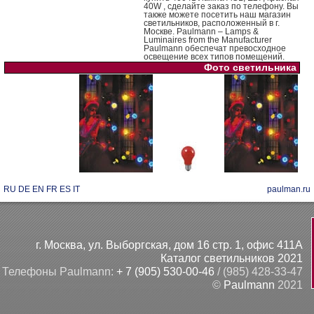
40W , сделайте заказ по телефону. Вы
также можете посетить наш магазин
светильников, расположенный в г.
Москве. Paulmann – Lamps &
Luminaires from the Manufacturer
Paulmann обеспечат превосходное
освещение всех типов помещений.
Фото светильника
RU
DE
EN
FR
ES
IT
paulman.ru
г. Москва, ул. Выборгская, дом 16 стр. 1, офис 411А
Каталог светильников 2021
Телефоны Paulmann:
+ 7 (905) 530-00-46
/ (985) 428-33-47
©
Paulmann
2021