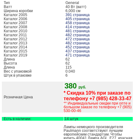
Тип
General
Ватт
40 Вт (ватт)
Ширина коробки
6,000 см
Каталог 2005
391 страница
Каталог 2006
405 страница
Каталог 2007
458 страница
Каталог 2008
414 страница
Каталог 2010
481 страница
Каталог 2011
482 страница
Каталог 2012
472 страница
Каталог 2013
482 страница
Каталог 2014
452 страница
Каталог 2015
437 страница
Каталог 2019
471 страница
Длина
62
Высота
62
Длина
115
Вес с упаковкой
0.040
Штук в упаковке
6
380
руб.
* Скидка 10% при заказе по
Розничная Цена
телефону +7 (985) 428-33-47
** Индивидуальные скидки при опте и
большом заказе по телефону +7 (905)
530-00-46
Есть в наличии:
14 штук
Лампы немецкого производителя
Paulmann соответствуют лучшим
европейским стандартам. Чтобы
купить 40041 Лампа AGL, E27, красная