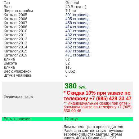
Тип
General
Ватт
40 Вт (ватт)
Ширина коробки
7.1 см
Каталог 2005
391 страница
Каталог 2006
405 страница
Каталог 2007
458 страница
Каталог 2008
414 страница
Каталог 2010
481 страница
Каталог 2011
482 страница
Каталог 2012
472 страница
Каталог 2013
482 страница
Каталог 2014
452 страница
Каталог 2015
437 страница
Каталог 2019
471 страница
Длина
62
Высота
62
Длина
115
Вес с упаковкой
0.052
Штук в упаковке
6
380
руб.
* Скидка 10% при заказе по
Розничная Цена
телефону +7 (985) 428-33-47
** Индивидуальные скидки при опте и
большом заказе по телефону +7 (905)
530-00-46
Есть в наличии:
12 штук
Лампы немецкого производителя
Paulmann соответствуют лучшим
европейским стандартам. Чтобы
купить 40043 Лампа AGL, E27,