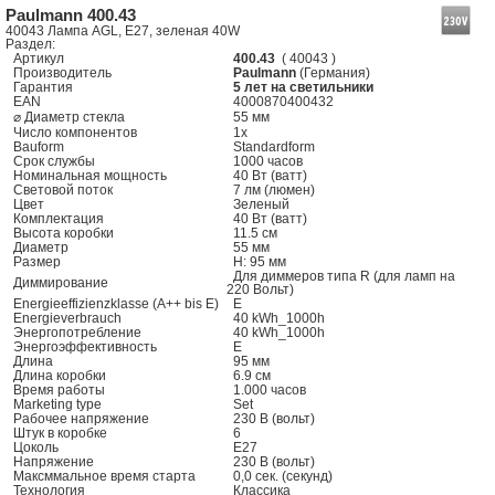
Paulmann 400.43
40043 Лампа AGL, E27, зеленая 40W
Раздел:
Артикул
400.43
( 40043 )
Производитель
Paulmann
(Германия)
Гарантия
5 лет на светильники
EAN
4000870400432
⌀ Диаметр стекла
55 мм
Число компонентов
1x
Bauform
Standardform
Срок службы
1000 часов
Номинальная мощность
40 Вт (ватт)
Световой поток
7 лм (люмен)
Цвет
Зеленый
Комплектация
40 Вт (ватт)
Высота коробки
11.5 см
Диаметр
55 мм
Размер
H: 95 мм
Для диммеров типа R (для ламп на
Диммирование
220 Вольт)
Energieeffizienzklasse (A++ bis E)
E
Energieverbrauch
40 kWh_1000h
Энергопотребление
40 kWh_1000h
Энергоэффективность
E
Длина
95 мм
Длина коробки
6.9 см
Время работы
1.000 часов
Marketing type
Set
Рабочее напряжение
230 В (вольт)
Штук в коробке
6
Цоколь
E27
Напряжение
230 В (вольт)
Максммальное время старта
0,0 сек. (секунд)
Технология
Классика