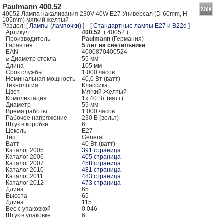
Paulmann 400.52
40052 Лампа накаливания 230V 40W E27 Универсал (D-60mm, H-
105mm) мягкий желтый
Раздел: [
Лампы (лампочки)
] [
Стандартные лампы E27 и B22d
]
Артикул
400.52
( 40052 )
Производитель
Paulmann
(Германия)
Гарантия
5 лет на светильники
EAN
4000870400524
⌀ Диаметр стекла
55 мм
Длина
105 мм
Срок службы
1.000 часов
Номинальная мощность
40,0 Вт (ватт)
Технология
Классика
Цвет
Мягкий Желтый
Комплектация
1x 40 Вт (ватт)
Диаметр
55 мм
Время работы
1.000 часов
Рабочее напряжение
230 В (вольт)
Штук в коробке
6
Цоколь
E27
Тип
General
Ватт
40 Вт (ватт)
Каталог 2005
391 страница
Каталог 2006
405 страница
Каталог 2007
458 страница
Каталог 2010
481 страница
Каталог 2011
483 страница
Каталог 2012
473 страница
Длина
65
Высота
65
Длина
115
Вес с упаковкой
0.046
Штук в упаковке
6