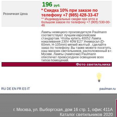
196
руб.
* Скидка 10% при заказе по
Розничная Цена
телефону +7 (985) 428-33-47
** Индивидуальные скидки при опте и
большом заказе по телефону +7 (905) 530-00-
46
Лампы немецкого производителя Paulmann
соответствуют лучшим европейским
стандартам. Чтобы купить 40052 Лампа
накаливания 230V 40W E27 Универсал (D-
60mm, H-105mm) мягкий желтый , сделайте
заказ по телефону. Вы также можете посетить
наш магазин светильников, расположенный в г.
Москве. Лампы (лампочки) Paulmann
обеспечат превосходное освещение всех
типов помещений.
Фото светильника
RU
DE
EN
FR
ES
IT
paulman.ru
г. Москва, ул. Выборгская, дом 16 стр. 1, офис 411А
Каталог светильников 2020