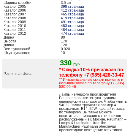
Ширина коробки
3.5 см
Каталог 2005
398 страница
Каталог 2006
412 страница
Каталог 2007
465 страница
Каталог 2008
419 страница
Каталог 2009
491 страница
Каталог 2010
483 страница
Каталог 2011
484 страница
Каталог 2012
474 страница
Длина
80
Высота
170
Длина
120
Вес с упаковкой
0.020
Штук в упаковке
10
330
руб.
* Скидка 10% при заказе по
Розничная Цена
телефону +7 (985) 428-33-47
** Индивидуальные скидки при опте и
большом заказе по телефону +7 (905)
530-00-46
Лампы немецкого производителя
Paulmann соответствуют лучшим
европейским стандартам. Чтобы купить
54022 Лампа трубчатая размер 4
прозрачная, E14, 25W , сделайте заказ
по телефону. Вы также можете
посетить наш магазин светильников,
расположенный в г. Москве. Paulmann –
Lamps & Luminaires from the
Manufacturer Paulmann обеспечат
превосходное освещение всех типов