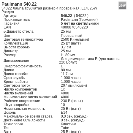
Paulmann 540.22
54022 Лампа трубчатая размер 4 прозрачная, E14, 25W
Раздел:
Артикул
540.22
( 54022 )
Производитель
Paulmann
(Германия)
Гарантия
5 лет на светильники
EAN
4000870540220
⌀ Диаметр стекла
25 мм
Цвет
Прозрачный
Цветовая температура
2500 K (кельвин)
Комплектация
25 Вт (ватт)
Высота коробки
3.7 см
Диаметр
25 мм
Размер
H: 80 мм
Для диммеров типа R (для ламп на
Диммирование
220 Вольт)
Энергоэффективность
E
Длина
80 мм
Длина коробки
11.7 см
Срок службы
1.000 часов
Время работы
1.000 часов
Световой поток
207 лм (люмен)
Число компонентов
1x
Число включений
4000
Минимальное число включений
4000
Рабочее напряжение
230 В (вольт)
Штук в коробке
10
Номинальная мощность
25 Вт (ватт)
Цоколь
E14
Максммальное время старта
0,0 сек. (секунд)
Достижене 60% яркости
0 сек. (секунд)
Технология
Классика
Тип
Tube
Ватт
25 Вт (ватт)