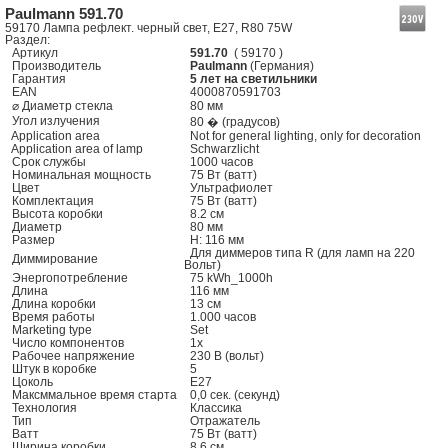
Paulmann 591.70
59170 Лампа рефлект. черный свет, E27, R80 75W
Раздел:
Артикул
591.70
( 59170 )
Производитель
Paulmann
(Германия)
Гарантия
5 лет на светильники
EAN
4000870591703
⌀ Диаметр стекла
80 мм
Угол излучения
80 � (градусов)
Application area
Not for general lighting, only for decoration
Application area of lamp
Schwarzlicht
Срок службы
1000 часов
Номинальная мощность
75 Вт (ватт)
Цвет
Ультрафиолет
Комплектация
75 Вт (ватт)
Высота коробки
8.2 см
Диаметр
80 мм
Размер
H: 116 мм
Для диммеров типа R (для ламп на 220
Диммирование
Вольт)
Энергопотребление
75 kWh_1000h
Длина
116 мм
Длина коробки
13 см
Время работы
1.000 часов
Marketing type
Set
Число компонентов
1x
Рабочее напряжение
230 В (вольт)
Штук в коробке
5
Цоколь
E27
Максммальное время старта
0,0 сек. (секунд)
Технология
Классика
Тип
Отражатель
Ватт
75 Вт (ватт)
Ширина коробки
8.6 см