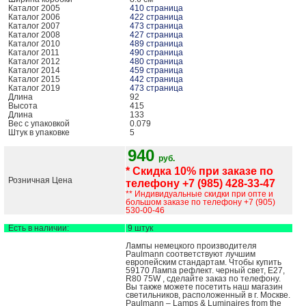
Каталог 2005
410 страница
Каталог 2006
422 страница
Каталог 2007
473 страница
Каталог 2008
427 страница
Каталог 2010
489 страница
Каталог 2011
490 страница
Каталог 2012
480 страница
Каталог 2014
459 страница
Каталог 2015
442 страница
Каталог 2019
473 страница
Длина
92
Высота
415
Длина
133
Вес с упаковкой
0.079
Штук в упаковке
5
940
руб.
* Скидка 10% при заказе по
Розничная Цена
телефону +7 (985) 428-33-47
** Индивидуальные скидки при опте и
большом заказе по телефону +7 (905)
530-00-46
Есть в наличии:
9 штук
Лампы немецкого производителя
Paulmann соответствуют лучшим
европейским стандартам. Чтобы купить
59170 Лампа рефлект. черный свет, E27,
R80 75W , сделайте заказ по телефону.
Вы также можете посетить наш магазин
светильников, расположенный в г. Москве.
Paulmann – Lamps & Luminaires from the