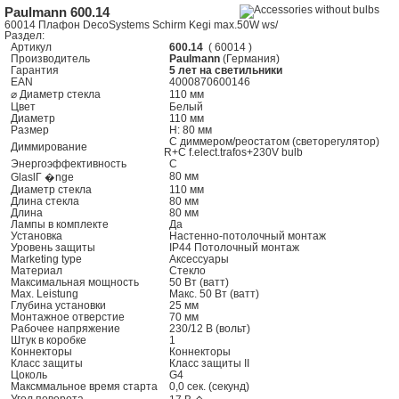
Paulmann 600.14
60014 Плафон DecoSystems Schirm Kegi max.50W ws/
Раздел:
Артикул
600.14
( 60014 )
Производитель
Paulmann
(Германия)
Гарантия
5 лет на светильники
EAN
4000870600146
⌀ Диаметр стекла
110 мм
Цвет
Белый
Диаметр
110 мм
Размер
H: 80 мм
С диммером/реостатом (светорегулятор)
Диммирование
R+C f.elect.trafos+230V bulb
Энергоэффективность
C
80 мм
GlaslГ �nge
Диаметр стекла
110 мм
Длина стекла
80 мм
Длина
80 мм
Лампы в комплекте
Да
Установка
Настенно-потолочный монтаж
Уровень защиты
IP44 Потолочный монтаж
Marketing type
Аксессуары
Mатериал
Стекло
Максимальная мощность
50 Вт (ватт)
Max. Leistung
Макс. 50 Вт (ватт)
Глубина установки
25 мм
Монтажное отверстие
70 мм
Рабочее напряжение
230/12 В (вольт)
Штук в коробке
1
Коннекторы
Коннекторы
Класс защиты
Класс защиты II
Цоколь
G4
Максммальное время старта
0,0 сек. (секунд)