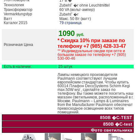
Угол поворота
17 В �
Технология
ZubehГ �r ohne Leuchtmittel
Трансформатор
60 VA (вольт-ампер)
Vermarktungstyp
ZubehГ �r
Ватт
Макс. 50 Вт (ватт)
Каталог 2015
79 страница
1090
руб.
* Скидка 10% при заказе по
Розничная Цена
телефону +7 (985) 428-33-47
** Индивидуальные скидки при опте и
большом заказе по телефону +7 (905)
530-00-46
Есть в наличии:
25 штук
Лампы немецкого производителя
Paulmann соответствуют лучшим
европейским стандартам. Чтобы купить
60014 Плафон DecoSystems Schirm Kegi
max.50W ws/ , сделайте заказ по
телефону. Вы также можете посетить наш
магазин светильников, расположенный в г.
Москве. Paulmann – Lamps & Luminaires
from the Manufacturer Paulmann обеспечат
превосходное освещение всех типов
помещений.
850В �C-TEST
850В �C-test
Фото светильника