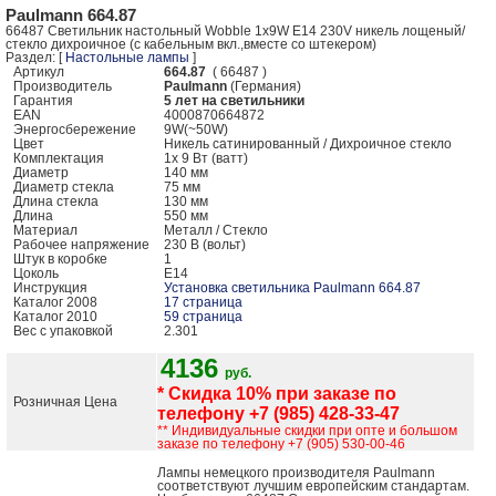
Paulmann 664.87
66487 Cветильник настольный Wobble 1x9W E14 230V никель лощеный/
стекло дихроичное (с кабельным вкл.,вместе со штекером)
Раздел: [
Настольные лампы
]
Артикул
664.87
( 66487 )
Производитель
Paulmann
(Германия)
Гарантия
5 лет на светильники
EAN
4000870664872
Энергосбережение
9W(~50W)
Цвет
Никель сатинированный / Дихроичное стекло
Комплектация
1x 9 Вт (ватт)
Диаметр
140 мм
Диаметр стекла
75 мм
Длина стекла
130 мм
Длина
550 мм
Mатериал
Металл / Стекло
Рабочее напряжение
230 В (вольт)
Штук в коробке
1
Цоколь
E14
Инструкция
Установка светильника Paulmann 664.87
Каталог 2008
17 страница
Каталог 2010
59 страница
Вес с упаковкой
2.301
4136
руб.
* Скидка 10% при заказе по
Розничная Цена
телефону +7 (985) 428-33-47
** Индивидуальные скидки при опте и большом
заказе по телефону +7 (905) 530-00-46
Лампы немецкого производителя Paulmann
соответствуют лучшим европейским стандартам.