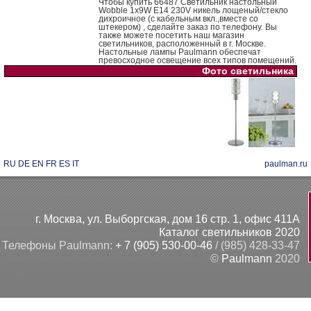
Чтобы купить 66487 Cветильник настольный
Wobble 1x9W E14 230V никель лощеный/стекло
дихроичное (с кабельным вкл.,вместе со
штекером) , сделайте заказ по телефону. Вы
также можете посетить наш магазин
светильников, расположенный в г. Москве.
Настольные лампы Paulmann обеспечат
превосходное освещение всех типов помещений.
Фото светильника
RU
DE
EN
FR
ES
IT
paulman.ru
г. Москва, ул. Выборгская, дом 16 стр. 1, офис 411А
Каталог светильников 2020
Телефоны Paulmann:
+ 7 (905) 530-00-46
/ (985) 428-33-47
©
Paulmann
2020