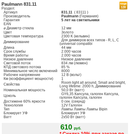
Paulmann 831.11
Раздел:
Артикул
831.11
( 83111 )
Производитель
Paulmann
(Германия)
Гарантия
5 лет на светильники
EAN
⌀ Диаметр стекла
12 мм
Цвет
Золото
Цветовая температура
2300 K (кельвин)
Для диммеров всех типов - R, L, C
Диммирование
(universal compatibi
Длина
44 мм
Срок службы
2.000 часов
Время работы
2.000 часов
Низкое давление
Низкое давление
Световой поток
834 лм (люмен)
КПД светового потока
85 %
Минимальное число включений
8000
Рабочее напряжение
12 В (вольт)
Км (коэффициент мощности)
1
Room light all around, Small and bright,
Свойства
Long lifetime: 2000 h, Диммирование
Номинальная мощность
50,0 Вт (ватт)
GY6,35 Капсула, галоген Капсула,
Цоколь
галоген Капсула, галоген
Достижене 60% яркости
0 сек. (секунд)
Технология
12V Галоген
Тип
Лампы Лампы Лампы Bipin
Блокирует УФ
Блокирует УФ
Ватт
2x50 Вт (ватт)
610
руб.
* Скидка 10% при заказе по