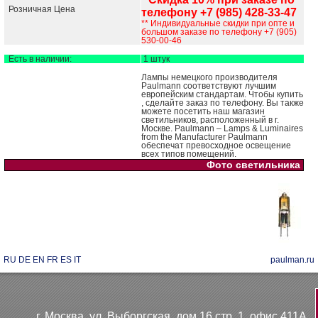
Розничная Цена
телефону +7 (985) 428-33-47
** Индивидуальные скидки при опте и
большом заказе по телефону +7 (905)
530-00-46
Есть в наличии:
1 штук
Лампы немецкого производителя
Paulmann соответствуют лучшим
европейским стандартам. Чтобы купить
, сделайте заказ по телефону. Вы также
можете посетить наш магазин
светильников, расположенный в г.
Москве. Paulmann – Lamps & Luminaires
from the Manufacturer Paulmann
обеспечат превосходное освещение
всех типов помещений.
Фото светильника
RU
DE
EN
FR
ES
IT
paulman.ru
г. Москва, ул. Выборгская, дом 16 стр. 1, офис 411А