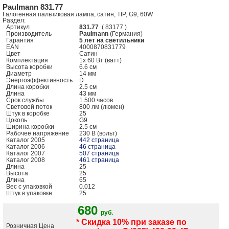
Paulmann 831.77
Галогенная пальчиковая лампа, сатин, TIP, G9, 60W
Раздел:
Артикул
831.77
( 83177 )
Производитель
Paulmann
(Германия)
Гарантия
5 лет на светильники
EAN
4000870831779
Цвет
Сатин
Комплектация
1x 60 Вт (ватт)
Высота коробки
6.6 см
Диаметр
14 мм
Энергоэффективность
D
Длина коробки
2.5 см
Длина
43 мм
Срок службы
1.500 часов
Световой поток
800 лм (люмен)
Штук в коробке
25
Цоколь
G9
Ширина коробки
2.5 см
Рабочее напряжение
230 В (вольт)
Каталог 2005
442 страница
Каталог 2006
46 страница
Каталог 2007
507 страница
Каталог 2008
461 страница
Длина
25
Высота
25
Длина
65
Вес с упаковкой
0.012
Штук в упаковке
25
680
руб.
* Скидка 10% при заказе по
Розничная Цена