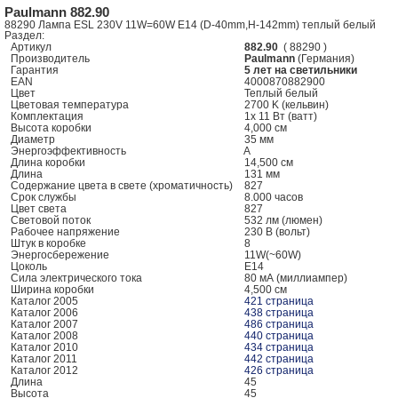
Paulmann 882.90
88290 Лампа ESL 230V 11W=60W E14 (D-40mm,H-142mm) теплый белый
Раздел:
Артикул
882.90
( 88290 )
Производитель
Paulmann
(Германия)
Гарантия
5 лет на светильники
EAN
4000870882900
Цвет
Теплый белый
Цветовая температура
2700 K (кельвин)
Комплектация
1x 11 Вт (ватт)
Высота коробки
4,000 см
Диаметр
35 мм
Энергоэффективность
A
Длина коробки
14,500 см
Длина
131 мм
Содержание цвета в свете (хроматичность)
827
Срок службы
8.000 часов
Цвет света
827
Световой поток
532 лм (люмен)
Рабочее напряжение
230 В (вольт)
Штук в коробке
8
Энергосбережение
11W(~60W)
Цоколь
E14
Сила электрического тока
80 мА (миллиампер)
Ширина коробки
4,500 см
Каталог 2005
421 страница
Каталог 2006
438 страница
Каталог 2007
486 страница
Каталог 2008
440 страница
Каталог 2010
434 страница
Каталог 2011
442 страница
Каталог 2012
426 страница
Длина
45
Высота
45