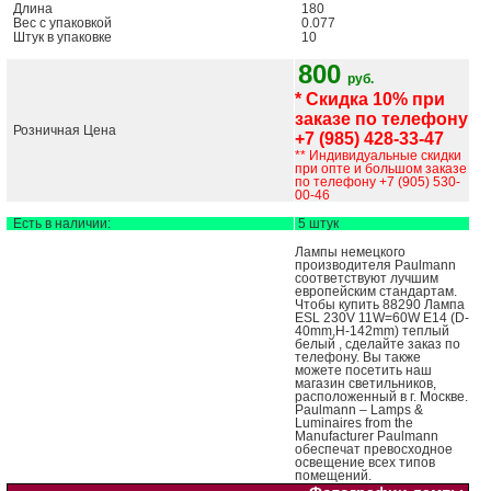
Длина
180
Вес с упаковкой
0.077
Штук в упаковке
10
800
руб.
* Скидка 10% при
заказе по телефону
Розничная Цена
+7 (985) 428-33-47
** Индивидуальные скидки
при опте и большом заказе
по телефону +7 (905) 530-
00-46
Есть в наличии:
5 штук
Лампы немецкого
производителя Paulmann
соответствуют лучшим
европейским стандартам.
Чтобы купить 88290 Лампа
ESL 230V 11W=60W E14 (D-
40mm,H-142mm) теплый
белый , сделайте заказ по
телефону. Вы также
можете посетить наш
магазин светильников,
расположенный в г. Москве.
Paulmann – Lamps &
Luminaires from the
Manufacturer Paulmann
обеспечат превосходное
освещение всех типов
помещений.