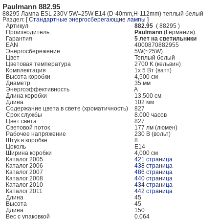
Paulmann 882.95
88295 Лампа ESL 230V 5W=25W E14 (D-40mm,H-112mm) теплый белый
Раздел: [
Стандартные энергосберегающие лампы
]
Артикул
882.95
( 88295 )
Производитель
Paulmann
(Германия)
Гарантия
5 лет на светильники
EAN
4000870882955
Энергосбережение
5W(~25W)
Цвет
Теплый белый
Цветовая температура
2700 K (кельвин)
Комплектация
1x 5 Вт (ватт)
Высота коробки
4,500 см
Диаметр
35 мм
Энергоэффективность
A
Длина коробки
13,500 см
Длина
102 мм
Содержание цвета в свете (хроматичность)
827
Срок службы
8.000 часов
Цвет света
827
Световой поток
177 лм (люмен)
Рабочее напряжение
230 В (вольт)
Штук в коробке
8
Цоколь
E14
Ширина коробки
4,000 см
Каталог 2005
421 страница
Каталог 2006
438 страница
Каталог 2007
486 страница
Каталог 2008
440 страница
Каталог 2010
434 страница
Каталог 2011
442 страница
Длина
45
Высота
45
Длина
150
Вес с упаковкой
0.064