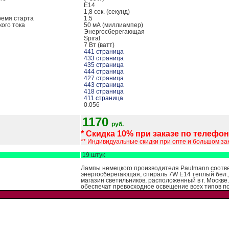
E14
1,8 сек. (секунд)
ремя старта
1.5
кого тока
50 мА (миллиампер)
Энергосберегающая
Spiral
7 Вт (ватт)
441 страница
433 страница
435 страница
444 страница
427 страница
443 страница
418 страница
411 страница
0.056
1170
руб.
* Скидка 10% при заказе по телефону
** Индивидуальные скидки при опте и большом зак
19 штук
Лампы немецкого производителя Paulmann соотве
энергосберегающая, спираль 7W E14 теплый бел., 
магазин светильников, расположенный в г. Москве.
обеспечат превосходное освещение всех типов п