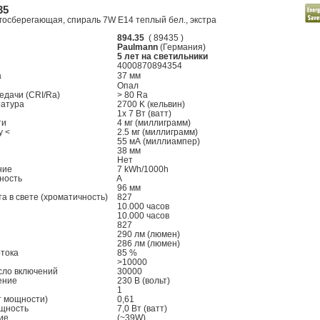
35
госберегающая, спираль 7W E14 теплый бел., экстра
894.35
( 89435 )
Paulmann
(Германия)
5 лет на светильники
4000870894354
ла
37 мм
Опал
едачи (CRI/Ra)
> 80 Ra
ратура
2700 K (кельвин)
1x 7 Вт (ватт)
ти
4 мг (миллиграмм)
ry <
2.5 мг (миллиграмм)
55 мА (миллиампер)
38 мм
Нет
ение
7 kWh/1000h
ность
A
96 мм
 в свете (хроматичность)
827
10.000 часов
10.000 часов
827
290 лм (люмен)
286 лм (люмен)
отока
85 %
й
>10000
сло включений
30000
ение
230 В (вольт)
1
т мощности)
0,61
ощность
7,0 Вт (ватт)
ние
(~39W)