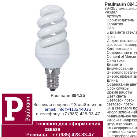
Paulmann 894.
89435 Лампа энер
Раздел:
Артикул
Производитель
Гарантия
EAN
⌀ Диаметр стек
Цвет
Индекс цветопер
Цветовая темпе
Комплектация
Содержание рту
Content of Mercu
Сила тока
Диаметр
Диммирование
Энергопотребл
Энергоэффектив
Длина
Содержание цвета
Срок службы
Время работы
Paulmann
894.35
Цвет света
Световой поток
Возникли вопросы? Задайте их по
световой поток
КПД светового п
email
:
info@4102440.ru
Число включени
и телефону: +7 (985) 428-33-47
Минимальное чи
Рабочее напряж
Телефон для оформления
Штук в коробке
Км (коэффициен
заказа
Номинальная м
Розница:
+7 (985) 428-33-47
Энергосбереже