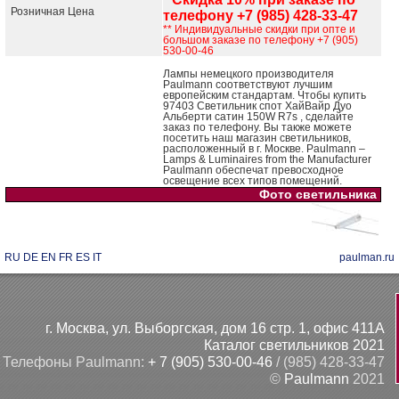
Розничная Цена
телефону +7 (985) 428-33-47
** Индивидуальные скидки при опте и
большом заказе по телефону +7 (905)
530-00-46
Лампы немецкого производителя
Paulmann соответствуют лучшим
европейским стандартам. Чтобы купить
97403 Светильник спот ХайВайр Дуо
Альберти сатин 150W R7s , сделайте
заказ по телефону. Вы также можете
посетить наш магазин светильников,
расположенный в г. Москве. Paulmann –
Lamps & Luminaires from the Manufacturer
Paulmann обеспечат превосходное
освещение всех типов помещений.
Фото светильника
RU
DE
EN
FR
ES
IT
paulman.ru
г. Москва, ул. Выборгская, дом 16 стр. 1, офис 411А
Каталог светильников 2021
Телефоны Paulmann:
+ 7 (905) 530-00-46
/ (985) 428-33-47
©
Paulmann
2021