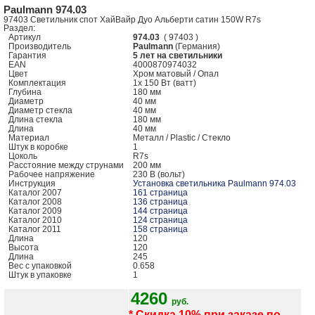
Paulmann 974.03
97403 Светильник спот ХайВайр Дуо Альберти сатин 150W R7s
Раздел:
Артикул
974.03
( 97403 )
Производитель
Paulmann
(Германия)
Гарантия
5 лет на светильники
EAN
4000870974032
Цвет
Хром матовый / Опал
Комплектация
1x 150 Вт (ватт)
Глубина
180 мм
Диаметр
40 мм
Диаметр стекла
40 мм
Длина стекла
180 мм
Длина
40 мм
Mатериал
Металл / Plastic / Стекло
Штук в коробке
1
Цоколь
R7s
Расстояние между струнами
200 мм
Рабочее напряжение
230 В (вольт)
Инструкция
Установка светильника Paulmann 974.03
Каталог 2007
161 страница
Каталог 2008
136 страница
Каталог 2009
144 страница
Каталог 2010
124 страница
Каталог 2011
158 страница
Длина
120
Высота
120
Длина
245
Вес с упаковкой
0.658
Штук в упаковке
1
4260
руб.
* Скидка 10% при заказе по