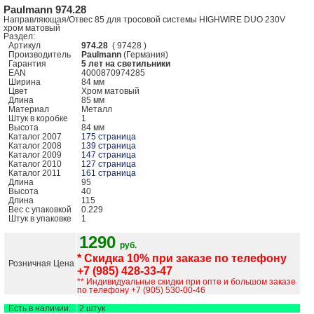
Paulmann 974.28
Направляющая/Отвес 85 для тросовой системы HIGHWIRE DUO 230V
хром матовый
Раздел:
Артикул
974.28
( 97428 )
Производитель
Paulmann
(Германия)
Гарантия
5 лет на светильники
EAN
4000870974285
Ширина
84 мм
Цвет
Хром матовый
Длина
85 мм
Mатериал
Металл
Штук в коробке
1
Высота
84 мм
Каталог 2007
175 страница
Каталог 2008
139 страница
Каталог 2009
147 страница
Каталог 2010
127 страница
Каталог 2011
161 страница
Длина
95
Высота
40
Длина
115
Вес с упаковкой
0.229
Штук в упаковке
1
1290
руб.
* Скидка 10% при заказе по телефону
Розничная Цена
+7 (985) 428-33-47
** Индивидуальные скидки при опте и большом заказе
по телефону +7 (905) 530-00-46
Есть в наличии:
2 штук