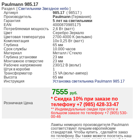
Paulmann 985.17
Раздел: [
Светильники Звездное небо
]
Артикул
985.17
( 98517 )
Производитель
Paulmann
(Германия)
Гарантия
5 лет на светильники
EAN
4000870985175
Потребляемая мощность
2,6 Вт (ватт)
Цвет
Серебро Зеркало
Цветовая температура
2700-4000 K (кельвин)
Комплектация
10x 0,25 Вт (ватт)
Глубина
65 мм
Срок службы
10.000 часов
Mатериал
Металл / Стекло
Глубина установки
23 мм
Монтажное отверстие
23 мм
Рабочее напряжение
230/12 В (вольт)
Штук в коробке
1
Трансформатор
15 VA (вольт-ампер)
Высота
65 мм
Инструкция
Установка светильника Paulmann 985.17
7555
руб.
* Скидка 10% при заказе по
Розничная Цена
телефону +7 (985) 428-33-47
** Индивидуальные скидки при опте и
большом заказе по телефону +7 (905) 530-
00-46
Лампы немецкого производителя Paulmann
соответствуют лучшим европейским
стандартам. Чтобы купить , сделайте заказ
по телефону. Вы также можете посетить наш